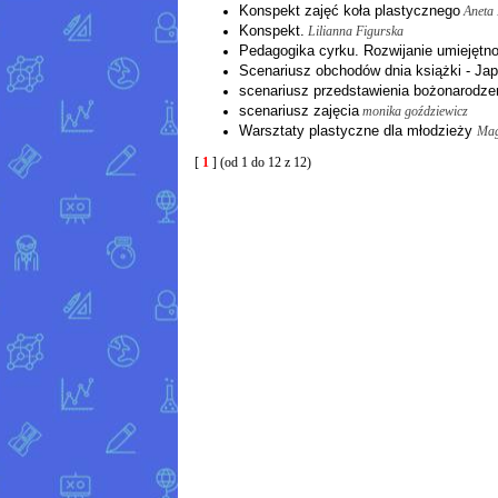
Konspekt zajęć koła plastycznego
Aneta
Konspekt.
Lilianna Figurska
Pedagogika cyrku. Rozwijanie umiejętno
Scenariusz obchodów dnia książki - Japo
scenariusz przedstawienia bożonarodz
scenariusz zajęcia
monika goździewicz
Warsztaty plastyczne dla młodzieży
Mag
[
1
] (od 1 do 12 z 12)