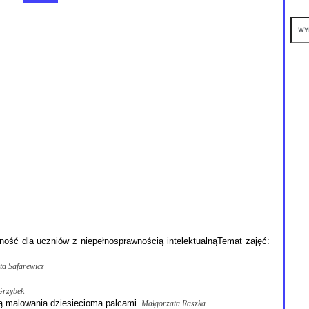
ność dla uczniów z niepełnosprawnością intelektualnąTemat zajęć:
ta Safarewicz
Grzybek
ą malowania dziesiecioma palcami.
Małgorzata Raszka