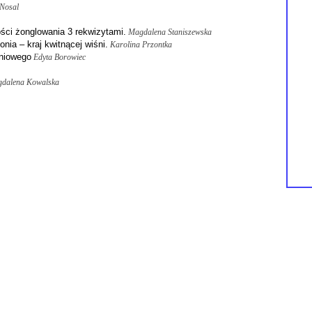
 Nosal
ści żonglowania 3 rekwizytami.
Magdalena Staniszewska
nia – kraj kwitnącej wiśni.
Karolina Przontka
eniowego
Edyta Borowiec
dalena Kowalska