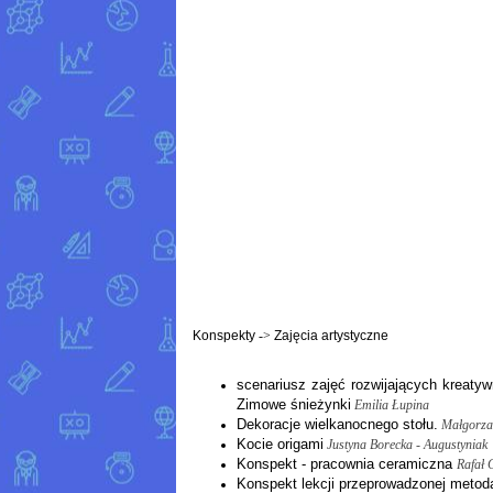
Konspekty
->
Zajęcia artystyczne
scenariusz zajęć rozwijających kreatyw
Zimowe śnieżynki
Emilia Łupina
Dekoracje wielkanocnego stołu.
Małgorza
Kocie origami
Justyna Borecka - Augustyniak
Konspekt - pracownia ceramiczna
Rafał 
Konspekt lekcji przeprowadzonej metod