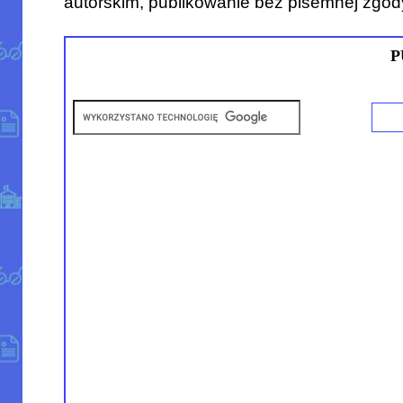
autorskim, publikowanie bez pisemnej zgod
P