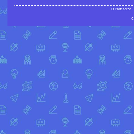
O Profesorze
-
C