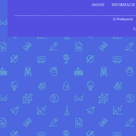
AWANS
INFORMACJE
O Profesorze
-
C