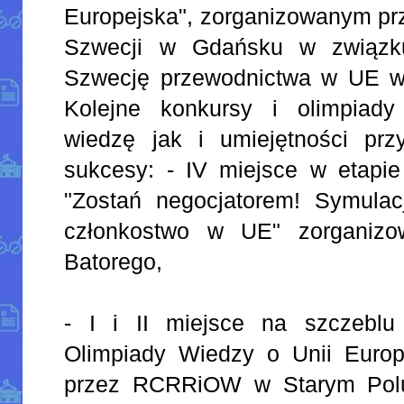
Europejska", zorganizowanym pr
Szwecji w Gdańsku w związku
Szwecję przewodnictwa w UE w 
Kolejne konkursy i olimpiady
wiedzę jak i umiejętności pr
sukcesy: - IV miejsce w etapie
"Zostań negocjatorem! Symulacj
członkostwo w UE" zorganizo
Batorego,
- I i II miejsce na szczeblu
Olimpiady Wiedzy o Unii Europe
przez RCRRiOW w Starym Polu 