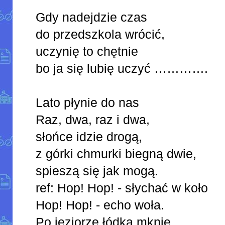
Gdy nadejdzie czas
do przedszkola wrócić,
uczynię to chętnie
bo ja się lubię uczyć ………….
Lato płynie do nas
Raz, dwa, raz i dwa,
słońce idzie drogą,
z górki chmurki biegną dwie,
spieszą się jak mogą.
ref: Hop! Hop! - słychać w koło
Hop! Hop! - echo woła.
Po jeziorze łódka mknie