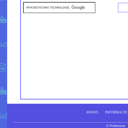
AWANS
INFORMACJE
O Profesorze
-