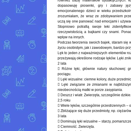
również bazę materiałów dydaktycznych: kar
dopasowuję piosenki, gry i zabawy języ
emocjonalenego dzieci w wieku przedszkoln
zrozumiałam, że wraz ze zdobywaniem prze
uczą się one panować nad emocjami i używać
Stopniowo potrafią swoje leki zidentyfi
rzeczywistością a bajkami czy snami. Pona
wpływ na innych.
Podczas tworzenia swoich bajek, staram się w
życiu osobistym, jak i zawodowym, bardzo prz
Lęk to jeden z najważniejszych elementów ro
przeżywają określone rodzaje lęków. Lęki znik
2 lata
 Różne lęki, głównie natury słuchowej: g
pociągu.
 Lęki wizualne: ciemne kolory, duże przedmiot
 Lęki związane ze zmianami w najbliższy
nieobecnością matki w porze zasypiania.
 Deszcz i wiatr. Zwierzęta, szczególnie dzikie
2,5 roku
 Wiele lęków, szczególnie przestrzennych 
 Zbliżające się duże przedmioty, np. ciężaró
3 lata
 Dominują lęki wizualne – starzy, pomarszczen
 Ciemność. Zwierzęta.