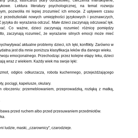
ty pracy, flashcards (kary obrazkowe), ćwiczenia interaktywne,
kowe. Lektura literatury psychologicznej, na temat rozwoju
ym, pozwoliła mi lepiej zrozumieć ich emocje. Z upływem czasu
z przedszkolaki nowych umiejętności językowych i poznawczych,
 języka do wyrażania odczuć. Małe dzieci zaczynają odczuwać lęk.
kować. Co ważne, dzieci zaczynają rozumieć różnicę pomiędzy
dto, zaczynają rozumieć, że wyrażanie silnych emocji może mieć
ychwytywać aktualne problemy dzieci, ich lęki, konflikty. Zarówno w
ydatna jest dla mnie poniższa klasyfikacja leków dla danego wieku.
zwoju emocjonalnego. Przechodząc przez kolejne etapy leku, dzieci
ają wraz z wiekiem. Każdy wiek ma swoje lęki:
rzmot, odgłos odkurzacza, robota kuchennego, przejeżdżającego
y, pociągi, kapelusze, okulary.
m otoczeniu: przemeblowaniem, przeprowadzką, rozłąką z matką,
.
– obawa przed ruchem albo przed przesuwaniem przedmiotów.
wka.
i ludzie, maski, „czarownicy", czarodzieje.