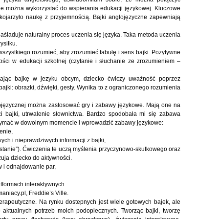
ne można wykorzystać do wspierania edukacji językowej. Kluczowe
 kojarzyło naukę z przyjemnością. Bajki anglojęzyczne zapewniają
aśladuje naturalny proces uczenia się języka. Taka metoda uczenia
ysiłku.
wszystkiego rozumieć, aby zrozumieć fabułę i sens bajki. Pozytywne
łości w edukacji szkolnej (czytanie i słuchanie ze zrozumieniem –
tając bajkę w jezyku obcym, dziecko ćwiczy uważność poprzez
ajki: obrazki, dźwięki, gesty. Wynika to z ograniczonego rozumienia
glojęzycznej można zastosować gry i zabawy językowe. Mają one na
ci bajki, utrwalenie słownictwa. Bardzo spodobała mi się zabawa
trzymać w dowolnym momencie i wprowadzić zabawy językowe:
enie,
h i nieprawdziwych informacji z bajki,
ę stanie”). Ćwiczenia te uczą myślenia przyczynowo-skutkowego oraz
uja dziecko do aktywności.
 i odnajdowanie par,
atformach interaktywnych.
niacy.pl, Freddie’s Ville.
terapeutyczne. Na rynku dostepnych jest wiele gotowych bajek, ale
 aktualnych potrzeb moich podopiecznych. Tworząc bajki, tworzę