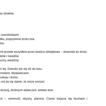
y silników.
 czarodziejami.
dku, pogryzienie przez psa.
omu.
ch przede wszystkim przez bodźce dźwiękowe – dzwonek do drzwi,
taków i owadów.
uchy, wiedźmy.
się. Dziecko boi się iść do lasu.
zmotami, błyskawicami.
 pokoju i domu.
coś jej się stanie, że może umrzeć.
ę drzazg, drobnych skaleczeń, widoku krwi.
h – ciemność, strychy, piwnice. Cienie kojarza się duchami i