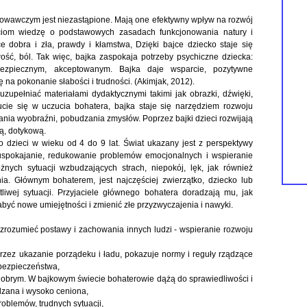
howawczym jest niezastąpione. Mają one efektywny wpływ na rozwój
eciom wiedzę o podstawowych zasadach funkcjonowania natury i
 dobra i zła, prawdy i kłamstwa, Dzięki bajce dziecko staje się
ość, ból. Tak więc, bajka zaspokaja potrzeby psychiczne dziecka:
ezpiecznym, akceptowanym. Bajka daje wsparcie, pozytywne
ę na pokonanie słabości i trudności. (Akimjak, 2012).
zupełniać materiałami dydaktycznymi takimi jak obrazki, dźwięki,
ucie się w uczucia bohatera, bajka staje się narzędziem rozwoju
ania wyobraźni, pobudzania zmysłów. Poprzez bajki dzieci rozwijają
ą, dotykową.
o dzieci w wieku od 4 do 9 lat. Świat ukazany jest z perspektywy
 uspokajanie, redukowanie problemów emocjonalnych i wspieranie
żnych sytuacji wzbudzających strach, niepokój, lęk, jak również
a. Głównym bohaterem, jest najczęściej zwierzątko, dziecko lub
liwej sytuacji. Przyjaciele głównego bohatera doradzają mu, jak
abyć nowe umiejętności i zmienić złe przyzwyczajenia i nawyki.
zrozumieć postawy i zachowania innych ludzi - wspieranie rozwoju
rzez ukazanie porządeku i ładu, pokazuje normy i reguły rządzące
 bezpieczeństwa,
 dobrym. W bajkowym świecie bohaterowie dążą do sprawiedliwości i
adzana i wysoko ceniona,
oblemów, trudnych sytuacji,