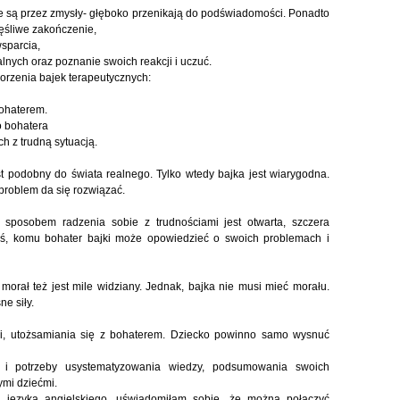
ne są przez zmysły- głęboko przenikają do podświadomości. Ponadto
zęśliwe zakończenie,
sparcia,
nych oraz poznanie swoich reakcji i uczuć.
orzenia bajek terapeutycznych:
ohaterem.
o bohatera
 z trudną sytuacją.
t podobny do świata realnego. Tylko wtedy bajka jest wiarygodna.
problem da się rozwiązać.
sposobem radzenia sobie z trudnościami jest otwarta, szczera
oś, komu bohater bajki może opowiedzieć o swoich problemach i
morał też jest mile widziany. Jednak, bajka nie musi mieć morału.
e siły.
ki, utożsamiania się z bohaterem. Dziecko powinno samo wysnuć
ci i potrzeby usystematyzowania wiedzy, podsumowania swoich
mi dziećmi.
l języka angielskiego, uświadomiłam sobie, że można połączyć