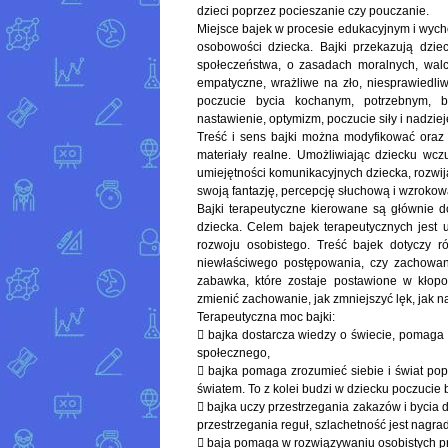
dzieci poprzez pocieszanie czy pouczanie.
Miejsce bajek w procesie edukacyjnym i wyc
osobowości dziecka. Bajki przekazują dzi
społeczeństwa, o zasadach moralnych, walce
empatyczne, wrażliwe na zło, niesprawiedliw
poczucie bycia kochanym, potrzebnym, b
nastawienie, optymizm, poczucie siły i nadziej
Treść i sens bajki można modyfikować oraz u
materiały realne. Umożliwiając dziecku wcz
umiejętności komunikacyjnych dziecka, rozwij
swoją fantazję, percepcję słuchową i wzrokow
Bajki terapeutyczne kierowane są głównie d
dziecka. Celem bajek terapeutycznych jest
rozwoju osobistego. Treść bajek dotyczy ró
niewłaściwego postępowania, czy zachowani
zabawka, które zostaje postawione w kłopot
zmienić zachowanie, jak zmniejszyć lęk, jak n
Terapeutyczna moc bajki:
 bajka dostarcza wiedzy o świecie, pomaga 
społecznego,
 bajka pomaga zrozumieć siebie i świat pop
światem. To z kolei budzi w dziecku poczucie
 bajka uczy przestrzegania zakazów i bycia
przestrzegania reguł, szlachetność jest nagr
 baja pomaga w rozwiązywaniu osobistych pr