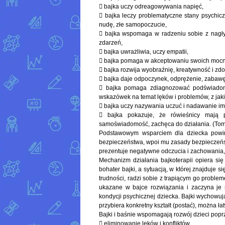
 bajka uczy odreagowywania napięć,
 bajka leczy problematyczne stany psychic
nudę, złe samopoczucie,
 bajka wspomaga w radzeniu sobie z nagły
zdarzeń,
 bajka uwrażliwia, uczy empatii,
 bajka pomaga w akceptowaniu swoich mocnych
 bajka rozwija wyobraźnię, kreatywność i zdo
 bajka daje odpoczynek, odprężenie, zabawę
 bajka pomaga zdiagnozować podświadom
wskazówek na temat lęków i problemów, z jakimi
 bajka uczy nazywania uczuć i nadawanie im 
 bajka pokazuje, że rówieśnicy mają p
samoświadomość, zachęca do działania. (Toma
Podstawowym wsparciem dla dziecka powini
bezpieczeństwa, wpoi mu zasady bezpieczeństw
prezentuje negatywne odczucia i zachowania, 
Mechanizm działania bajkoterapii opiera się
bohater bajki, a sytuacją, w której znajduje 
trudności, radzi sobie z trapiącym go problem
ukazane w bajce rozwiązania i zaczyna je 
kondycji psychicznej dziecka. Bajki wychowuj
przybiera konkretny kształt (postać), można łat
Bajki i baśnie wspomagają rozwój dzieci popr
 eliminowanie lęków i konfliktów,