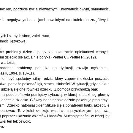
zne: lęk, poczucie bycia nieważnym i niewartościowym, samotność,
mi, negatywnymi emocjami powstałymi na skutek nieszczęśliwych
 i słabych stron, zalet i wad,
lności językowe,
,
e problemy dziecka poprzez dostarczanie opiekunowi cennych
 dziecko się aktualnie boryka (Pertler C., Pertler R., 2012).
wartości,
odobne problemy, pobudza do dyskusji, rozwija myślenie i
sik, 1994, s. 10–11).
en być spokojny, silny rodzic, który zapewni dziecku poczucie
a, pomoże pokonać lęk, strach i słabości. W sytuacji, gdy opiekun
udzielą się one również dziecku. Z pomocą przychodzą bajki.
 na podobieństwie pomiędzy sytuacją, w której znalazł się główny
się obecnie dziecko. Główny bohater ostatecznie pokonuje problemy i
em. Dziecko natomiast identyfikuje się z bohaterem bajki, akceptuje
stosować. To z kolei skutkuje wsparciem psychicznym i poprawą
ą poprzez ukazanie wzorców i ideałów. Słuchając baśni, w której lęk
wiej ten lek oswoić.
zez: