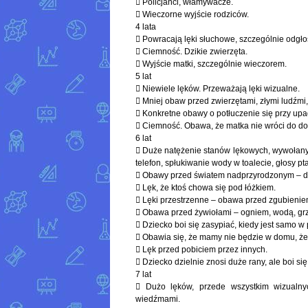
 Policjanci, włamywacze.
 Wieczorne wyjście rodziców.
4 lata
 Powracają lęki słuchowe, szczególnie odgłos
 Ciemność. Dzikie zwierzęta.
 Wyjście matki, szczególnie wieczorem.
5 lat
 Niewiele lęków. Przeważają lęki wizualne.
 Mniej obaw przed zwierzętami, złymi ludźmi,
 Konkretne obawy o potłuczenie się przy upa
 Ciemność. Obawa, że matka nie wróci do d
6 lat
 Duże natężenie stanów lękowych, wywołany
telefon, spłukiwanie wody w toalecie, głosy p
 Obawy przed światem nadprzyrodzonym – d
 Lęk, że ktoś chowa się pod łóżkiem.
 Lęki przestrzenne – obawa przed zgubieniem 
 Obawa przed żywiołami – ogniem, wodą, gr
 Dziecko boi się zasypiać, kiedy jest samo w
 Obawia się, że mamy nie będzie w domu, że 
 Lęk przed pobiciem przez innych.
 Dziecko dzielnie znosi duże rany, ale boi si
7 lat
 Dużo lęków, przede wszystkim wizualnyc
wiedźmami.