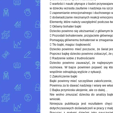
 wartości i nauki płynące z baśni przyswaja
w dziecku wzrasta zaufanie i nadzieja na szc
 zapewnianie emocjonalnego i duchowego w
 doświadczanie nieznanych reakcji emocjonal
Elementy, które należy uwzględnić podczas tw
 Główny bohater bajki
Dziecko powinno się utożsamiać z głównym b
 Pozostali bohaterowie, przyjaciele główneg
Pomagają głównemu bohaterowi w zmaganiach
 Tło bajki, magia i bajkowość
Dziecko powinno mieć poczucie, że świat jes
Poprzez bajkę dziecko powinno zobaczyć, że 
 Radzenie sobie z trudnościami
Dziecko powinno zauważyć, że najlepszym 
rozmowa. W bajce powinien pojawić się kt
wspólnie odnajdują wyjście z sytuacji.
 Zakończenie bajki
Bajki powinny mieć szczęśliwe zakończenie, 
Powinna za to dawać nadzieję i wiarę we własn
 Bajka przyniosła ukojenie, ale co dalej…
Nie wolno zmuszać dziecka do analizy baj
wnioski.
Niniejsza publikacja jest rezultatem chę
dotychczasowych doświadczeń w pracy z mały
Pracując z małymi dziećmi jako nauczycie