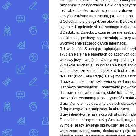
przyjemne z pożytecznym. Bajki anglojęzycz
jest, aby dziecko uczyło się przez zabawę i
korzyści zarówno dla dziecka, jak i opiekuna:
 Osłuchanie się z językiem obcym. Dziecko n
się daje długotrwałe skutki, wymaga małego w
 Dedukcja. Dziecko zrozumie, że nie trzeba 
skutki takiej postawy zaprocentują w przysz
wychwycenie szczegółowych informacji).
 Uważność. Słuchając, oglądając lub czy
skupianie się na elementach dołączonych do b
warstwy językowej.(https://earlystage.pl/blog).
W trakcie słuchania lub oglądania bajki an
celu lepsze zrozumienie przez dziecko treś
”Pauza” (Blog Early stage). Bajkę można za
 nazywanie kolorów, cyfr, zwierząt w danej sc
 zabawa prawda/fałsz – podawanie prawdziwyc
 zabawa „opowiedz, co się stało” lub „co si
uważności, wspomagają kreatywność i mobiliz
 gra Memory – odkrywanie ukrytych obrazków
 dopasowywanie podpisów do obrazków,
 gry interaktywne na ciekawych stronach i pl
Do moich ulubionych należą Wordwall, angloma
W mojej pracy świetnie sprawdziły się bajki 
większośc tworzę sama, dostosowując je do