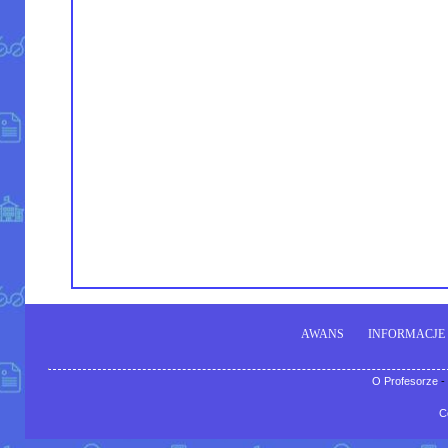
AWANS
INFORMACJE
O Profesorze
-
C