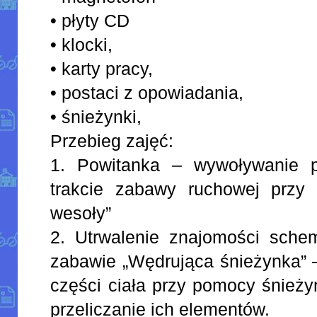
• płyty CD
• klocki,
• karty pracy,
• postaci z opowiadania,
• śnieżynki,
Przebieg zajęć:
1. Powitanka – wywoływanie 
trakcie zabawy ruchowej przy m
wesoły”
2. Utrwalenie znajomości sche
zabawie „Wędrująca śnieżynka” 
części ciała przy pomocy śnieżyn
przeliczanie ich elementów.