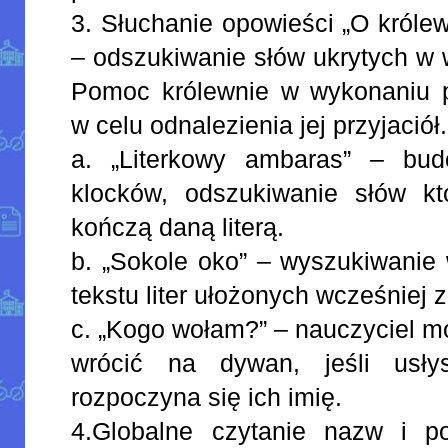
3. Słuchanie opowieści „O król
– odszukiwanie słów ukrytych w
Pomoc królewnie w wykonaniu 
w celu odnalezienia jej przyjaciół.
a. „Literkowy ambaras” – bud
klocków, odszukiwanie słów kt
kończą daną literą.
b. „Sokole oko” – wyszukiwanie 
tekstu liter ułożonych wcześniej 
c. „Kogo wołam?” – nauczyciel mó
wrócić na dywan, jeśli usły
rozpoczyna się ich imię.
4.Globalne czytanie nazw i p