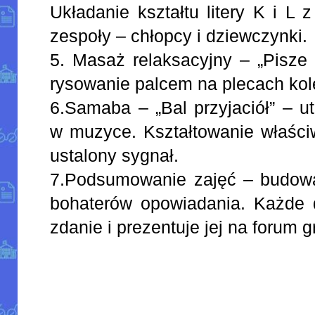
Układanie kształtu litery K i L 
zespoły – chłopcy i dziewczynki.
5. Masaż relaksacyjny – „Pisze
rysowanie palcem na plecach kole
6.Samaba – „Bal przyjaciół” – u
w muzyce. Kształtowanie właściw
ustalony sygnał.
7.Podsumowanie zajęć – budow
bohaterów opowiadania. Każde 
zdanie i prezentuje jej na forum g