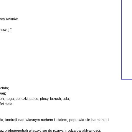
dy Knillów
howej.”
ciała;
wej;
oń, noga, policzki, palce, plecy, brzuch, uda;
ci ciała.
ła, kontroli nad własnym ruchem i ciałem, poprawia się harmonia i
az próbuje/potrafi włączyć się do różnych rodzajów aktywności;