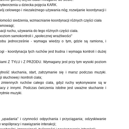
wytworzenia u dziecka pojęcia KARK.
wój celowego i niezależnego używania nóg; rozwijanie koordynacji i
adomości siedzenia, wzmacnianie koordynacji różnych części ciała
ównowagi;
acji ruchu, używania do tego różnych części ciała.
poziom samokontroli i „społecznej wrażliwości”
obu jednocześnie - wymaga wiedzy o tym, gdzie są ramiona, i
ogi - koordynacja tych ruchów jest trudna i wymaga kontroli i dużej
ęciami Z TYŁU i Z PRZODU. Wymagany jest przy tym wysoki poziom
ność słuchania, start, zatrzymanie się i marsz podczas muzyki.
słuchowej i kontroli ciała;
i zmiennych ruchów całego ciała, gdyż ruchy wykonywane są w
racy z innymi. Podczas ćwiczenia istotne jest uważne słuchanie i
rytmie muzyki.
 „upadania” i czynności odpychania i przyciągania; odzyskiwanie
 współpracy i nawiązanie interakcji;