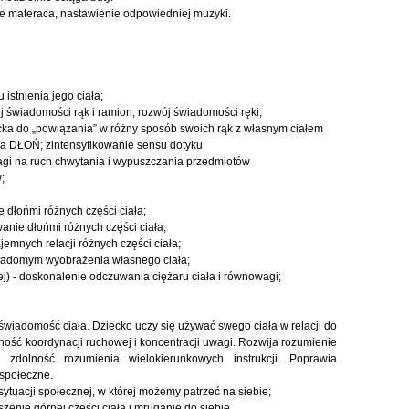
e materaca, nastawienie odpowiedniej muzyki.
istnienia jego ciała;
 świadomości rąk i ramion, rozwój świadomości ręki;
ecka do „powiązania” w różny sposób swoich rąk z własnym ciałem
ia DŁOŃ; zintensyfikowanie sensu dotyku
uwagi na ruch chwytania i wypuszczania przedmiotów
;
 dłońmi różnych części ciała;
anie dłońmi różnych części ciała;
jemnych relacji różnych części ciała;
wiadomym wyobrażenia własnego ciała;
ej) - doskonalenie odczuwania ciężaru ciała i równowagi;
iadomość ciała. Dziecko uczy się używać swego ciała w relacji do
lność koordynacji ruchowej i koncentracji uwagi. Rozwija rozumienie
 zdolność rozumienia wielokierunkowych instrukcji. Poprawia
 społeczne.
ytuacji społecznej, w której możemy patrzeć na siebie;
zenie górnej części ciała i mruganie do siebie.