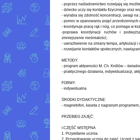
- poprzez naśladownictwo rozwijają się możliw
- dziecko uczy się kontaktu fizycznego oraz w
- wyrabia się zdolność koncentracji, uwagi n
- pomoc w opanowaniu pojęć przestrzennych ora
- koordynuje pracę rąk i nóg, co pomaga w ksz
-poprawa koordynacji ruchów i podwyżs
zmniejszenie nieśmiałości;
- uwrażliwienie na zmiany tempa, artykulacji i
- rozwijanie kontaktów społecznych, nawiązan
METODY:
- program aktywności M. Ch. Knillów – świado
- praktycznego działania, indywidualizacji, ak
FORMY:
- indywidualna
ŚRODKI DYDAKTYCZNE:
- magnetofon, kaseta z nagranym programem,
PRZEBIEG ZAJĘĆ:
I.CZĘŚĆ WSTĘPNA
1. Przywitanie ucznia.
2. Przygotowanie ucznia do zajęć. Uczeń z sa