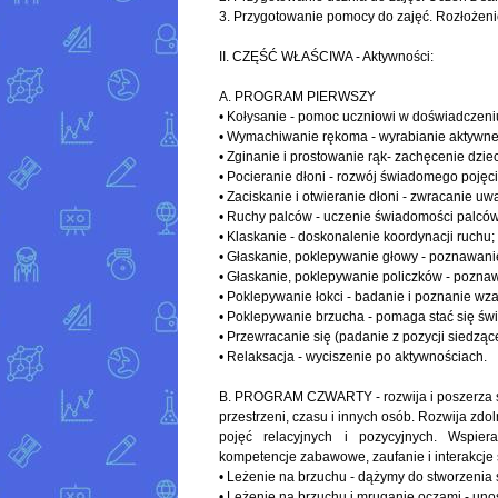
3. Przygotowanie pomocy do zajęć. Rozłożeni
II. CZĘŚĆ WŁAŚCIWA - Aktywności:
A. PROGRAM PIERWSZY
• Kołysanie - pomoc uczniowi w doświadczeniu 
• Wymachiwanie rękoma - wyrabianie aktywnej
• Zginanie i prostowanie rąk- zachęcenie dzi
• Pocieranie dłoni - rozwój świadomego pojęc
• Zaciskanie i otwieranie dłoni - zwracanie 
• Ruchy palców - uczenie świadomości palców
• Klaskanie - doskonalenie koordynacji ruchu;
• Głaskanie, poklepywanie głowy - poznawanie
• Głaskanie, poklepywanie policzków - poznaw
• Poklepywanie łokci - badanie i poznanie wza
• Poklepywanie brzucha - pomaga stać się ś
• Przewracanie się (padanie z pozycji siedząc
• Relaksacja - wyciszenie po aktywnościach.
B. PROGRAM CZWARTY - rozwija i poszerza św
przestrzeni, czasu i innych osób. Rozwija zdo
pojęć relacyjnych i pozycyjnych. Wspiera
kompetencje zabawowe, zaufanie i interakcje
• Leżenie na brzuchu - dążymy do stworzenia s
• Leżenie na brzuchu i mruganie oczami - unos