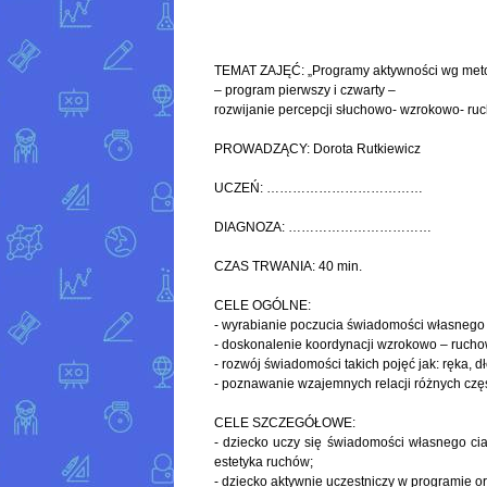
TEMAT ZAJĘĆ: „Programy aktywności wg meto
– program pierwszy i czwarty –
rozwijanie percepcji słuchowo- wzrokowo- ruc
PROWADZĄCY: Dorota Rutkiewicz
UCZEŃ: ………………………………
DIAGNOZA: ……………………………
CZAS TRWANIA: 40 min.
CELE OGÓLNE:
- wyrabianie poczucia świadomości własnego 
- doskonalenie koordynacji wzrokowo – rucho
- rozwój świadomości takich pojęć jak: ręka, dł
- poznawanie wzajemnych relacji różnych częś
CELE SZCZEGÓŁOWE:
- dziecko uczy się świadomości własnego cia
estetyka ruchów;
- dziecko aktywnie uczestniczy w programie or