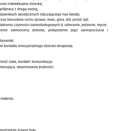
ości intelektualne dziecka;
spółpracy z drugą osobą;
a zjawiskach akustycznych otaczającego nas świata;
z kierunków ruchu (prawo, lewo, góra, dół, przód, tył);
tałceniu czynności samoobsługowych tj.:ubieranie, jedzenie, mycie;
zenie samooceny dziecka, polepszenie jego samopoczucia i
 dynamiki;
ie kontaktu emocjonalnego dziecko-terapeuta.
mość ciała, kontakt i komunikacja
tywizująca, stopniowania trudności.
 materac.
modzielnie ściąga buty.