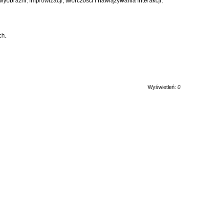
wyobraźni, improwizacji, twórczości i nawiązywania interakcji;
ch.
Wyświetleń:
0