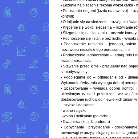
• Leżenie na plecach z rękoma wokół karku - 
• Poruszanie nogami (jazda na rowerze) - roz
kontroli;
• Odbijanie się na siedzeniu - rozwijanie świ
• Kręcenie się wokół siedzenia – rozwijanie r
• Ślizganie się na siedzeniu – uczenie koordyn
• Podnoszenie się i stanie bez ruchu - wysoki 
• Podnoszenie ramienia – jednego, potem 
możliwości niezależnego poruszania nimi
• Podnoszenie jednocześnie – jednej ręki i n
świadomości ciała;
• Stawanie przed kimś - pracujemy nad poj
samodyscypliny;
• Podbieganie do – odbieganie od - umiejęt
Wykonanie ćwiczenia wymaga dobrej percepcji 
• Spacerowanie - wymaga dobrej kontroli 
określonym czasie i przestrzeni, we współp
dostosowanie ruchów do niewielkich zmian w 
– szybko i delikatnie
- wolno i ciężko
- wolno i delikatnie (po cichu);
• Dwa i dwa (znajdź partnera)
• Odpychanie i przyciąganie - doskonalenie
równowagi w pozycji stojącej, oraz osiągnięcie