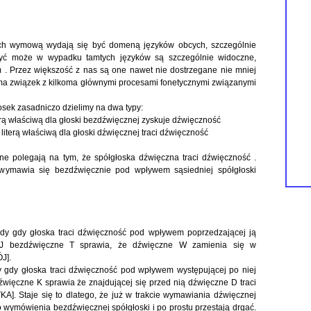
ch wymową wydają się być domeną języków obcych, szczególnie
. Być może w wypadku tamtych języków są szczególnie widoczne,
m . Przez większość z nas są one nawet nie dostrzegane nie mniej
 ma związek z kilkoma głównymi procesami fonetycznymi związanymi
sek zasadniczo dzielimy na dwa typy:
rą właściwą dla głoski bezdźwięcznej zyskuje dźwięczność
iterą właściwą dla głoski dźwięcznej traci dźwięczność
e polegają na tym, że spółgłoska dźwięczna traci dźwięczność .
wymawia się bezdźwięcznie pod wpływem sąsiedniej spółgłoski
dy gdy głoska traci dźwięczność pod wpływem poprzedzającej ją
ÓJ bezdźwięczne T sprawia, że dźwięczne W zamienia się w
J].
 gdy głoska traci dźwięczność pod wpływem występującej po niej
więczne K sprawia że znajdującej się przed nią dźwięczne D traci
. Staje się to dlatego, że już w trakcie wymawiania dźwięcznej
wymówienia bezdźwięcznej spółgłoski i po prostu przestają drgać.