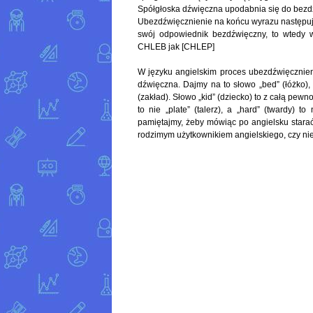
Spółgłoska dźwięczna upodabnia się do bezd
Ubezdźwięcznienie na końcu wyrazu następuj
swój odpowiednik bezdźwięczny, to wtedy
CHLEB jak [CHLEP]
W języku angielskim proces ubezdźwięcznienia
dźwięczna. Dajmy na to słowo „bed” (łóżko), 
(zakład). Słowo „kid” (dziecko) to z całą pewno
to nie „plate” (talerz), a „hard” (twardy) to
pamiętajmy, żeby mówiąc po angielsku starać
rodzimym użytkownikiem angielskiego, czy nie