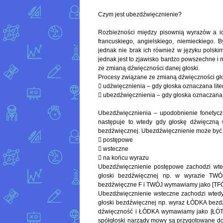
Czym jest ubezdźwięcznienie?
Rozbieżności między pisownią wyrazów a i
francuskiego, angielskiego, niemieckiego
jednak nie brak ich również w języku polski
jednak jest to zjawisko bardzo powszechne i
ze zmianą dźwięczności danej głoski.
Procesy związane ze zmianą dźwięczności gło
 udźwięcznienia – gdy głoska oznaczana lite
 ubezdźwięcznienia – gdy głoska oznaczana l
Ubezdźwięcznienia – upodobnienie fonetyczn
następuje to wtedy gdy głoskę dźwięczną 
bezdźwięcznej. Ubezdźwięcznienie może być
 postępowe
 wsteczne
 na końcu wyrazu
Ubezdźwięcznienie postępowe zachodzi wte
głoski bezdźwięcznej np. w wyrazie TW
bezdźwięczne F i TWÓJ wymawiamy jako [TFÓ
Ubezdźwięcznienie wsteczne zachodzi wtedy
głoski bezdźwięcznej np. wyraz ŁÓDKA bezdź
dźwięczność i ŁÓDKA wymawiamy jako [ŁÓTKA]
spółgłoski narządy mowy są przygotowane do 