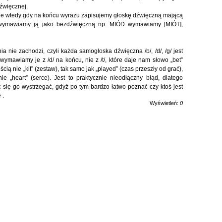
źwięcznej.
e wtedy gdy na końcu wyrazu zapisujemy głoskę dźwięczną mającą
 wymawiamy ją jako bezdźwięczną np. MIÓD wymawiamy [MIÓT],
 nie zachodzi, czyli każda samogłoska dźwięczna /b/, /d/, /g/ jest
wymawiamy je z /d/ na końcu, nie z /t/, które daje nam słowo „bet”
ścią nie „kit” (zestaw), tak samo jak „played” (czas przeszły od grać),
 nie „heart” (serce). Jest to praktycznie nieodłączny błąd, dlatego
 się go wystrzegać, gdyż po tym bardzo łatwo poznać czy ktoś jest
 .
Wyświetleń:
0