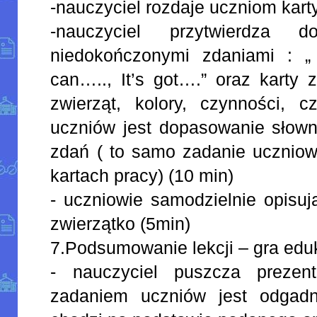
-nauczyciel rozdaje uczniom kart
-nauczyciel przytwierdza 
niedokończonymi zdaniami : „ I
can….., It’s got….” oraz karty
zwierząt, kolory, czynności, c
uczniów jest dopasowanie słown
zdań ( to samo zadanie uczniow
kartach pracy) (10 min)
- uczniowie samodzielnie opisuj
zwierzątko (5min)
7.Podsumowanie lekcji – gra edu
- nauczyciel puszcza prezent
zadaniem uczniów jest odgadn