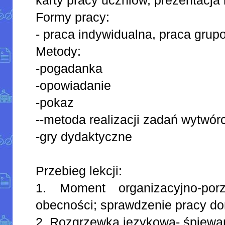
Formy pracy:
- praca indywidualna, praca gru
Metody:
-pogadanka
-opowiadanie
-pokaz
--metoda realizacji zadań wytwór
-gry dydaktyczne
Przebieg lekcji:
1. Moment organizacyjno-por
obecności; sprawdzenie pracy d
2. Rozgrzewka językowa- śpiewan