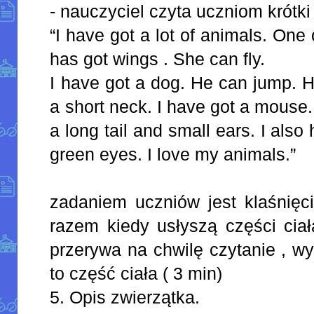
- nauczyciel czyta uczniom krótki 
“I have got a lot of animals. One 
has got wings . She can fly.
I have got a dog. He can jump. H
a short neck. I have got a mouse.
a long tail and small ears. I also
green eyes. I love my animals.”
zadaniem uczniów jest klaśnięc
razem kiedy usłyszą części cia
przerywa na chwilę czytanie , w
to część ciała ( 3 min)
5. Opis zwierzątka.