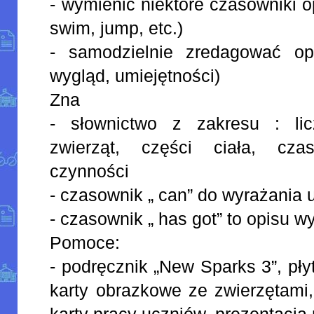
- wymienić niektóre czasowniki o
swim, jump, etc.)
- samodzielnie zredagować opi
wygląd, umiejętności)
Zna
- słownictwo z zakresu : li
zwierząt, części ciała, cza
czynności
- czasownik „ can” do wyrażania 
- czasownik „ has got” to opisu w
Pomoce:
- podręcznik „New Sparks 3”, pły
karty obrazkowe ze zwierzętami,
karty pracy uczniów, prezentacja