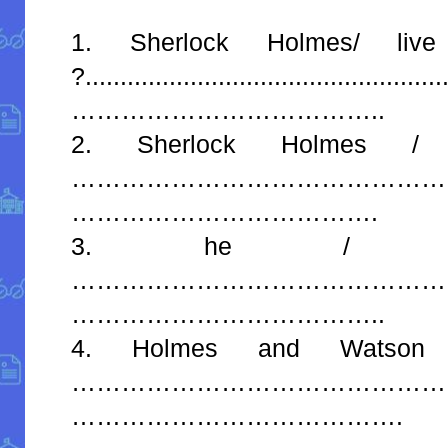
1. Sherlock Holmes/ live
?...................................................
………………………………..
2. Sherlock Holmes / 
………………………………………
……………………………….
3. he / hel
………………………………………
………………………………..
4. Holmes and Watson 
…………………………………………
………………………………….