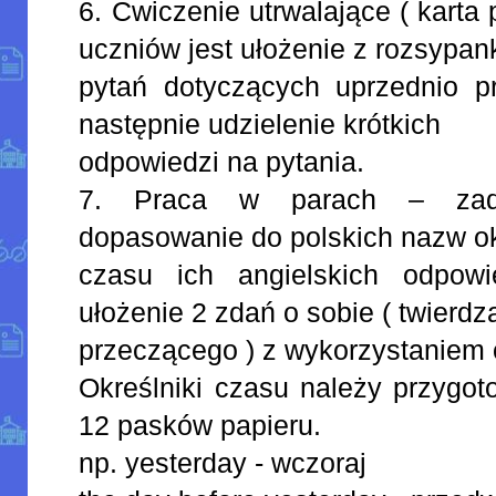
6. Ćwiczenie utrwalające ( karta
uczniów jest ułożenie z rozsypan
pytań dotyczących uprzednio pr
następnie udzielenie krótkich
odpowiedzi na pytania.
7. Praca w parach – zada
dopasowanie do polskich nazw o
czasu ich angielskich odpowi
ułożenie 2 zdań o sobie ( twierdz
przeczącego ) z wykorzystaniem 
Określniki czasu należy przygo
12 pasków papieru.
np. yesterday - wczoraj