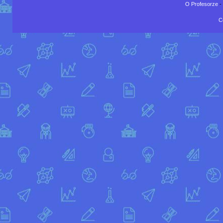
O Profesorze
-
C