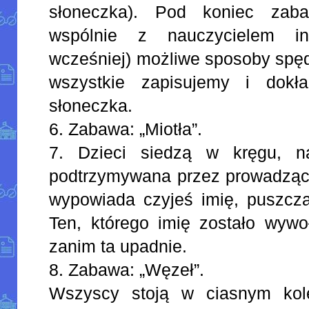
słoneczka). Pod koniec zaba
wspólnie z nauczycielem i
wcześniej) możliwe sposoby spę
wszystkie zapisujemy i dokł
słoneczka.
6. Zabawa: „Miotła”.
7. Dzieci siedzą w kręgu, na
podtrzymywana przez prowadzące
wypowiada czyjeś imię, puszcza
Ten, którego imię zostało wywo
zanim ta upadnie.
8. Zabawa: „Węzeł”.
Wszyscy stoją w ciasnym kole