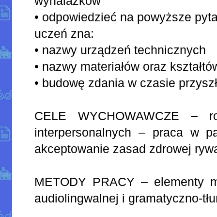
wynalazków
• odpowiedzieć na powyższe pyt
uczeń zna:
• nazwy urządzeń technicznych
• nazwy materiałów oraz kształtó
• budowę zdania w czasie przysz
CELE WYCHOWAWCZE – rozwi
interpersonalnych – praca w pa
akceptowanie zasad zdrowej rywa
METODY PRACY – elementy met
audiolingwalnej i gramatyczno-t