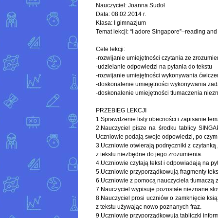
Nauczyciel: Joanna Sudoł
Data: 08.02.2014 r.
Klasa: I gimnazjum
Temat lekcji: “I adore Singapore”–reading and 
Cele lekcji:
-rozwijanie umiejętności czytania ze zrozumi
-udzielanie odpowiedzi na pytania do tekstu
-rozwijanie umiejętności wykonywania ćwicz
-doskonalenie umiejętności wykonywania za
-doskonalenie umiejętności tłumaczenia niezn
PRZEBIEG LEKCJI
1.Sprawdzenie listy obecności i zapisanie tema
2.Nauczyciel pisze na środku tablicy SINGA
Uczniowie podają swoje odpowiedzi, po czym n
3.Uczniowie otwierają podręczniki z czytanką
z tekstu niezbędne do jego zrozumienia.
4.Uczniowie czytają tekst i odpowiadają na p
5.Uczniowie przyporządkowują fragmenty teks
6.Uczniowie z pomocą nauczyciela tłumaczą z
7.Nauczyciel wypisuje pozostałe nieznane sło
8.Nauczyciel prosi uczniów o zamknięcie ksią
z tekstu używając nowo poznanych fraz.
9.Uczniowie przyporządkowują tabliczki info