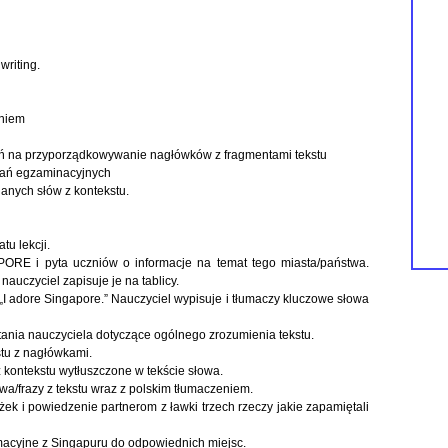
writing.
eniem
eń na przyporządkowywanie nagłówków z fragmentami tekstu
dań egzaminacyjnych
anych słów z kontekstu.
tu lekcji.
PORE i pyta uczniów o informacje na temat tego miasta/państwa.
auczyciel zapisuje je na tablicy.
 „I adore Singapore.” Nauczyciel wypisuje i tłumaczy kluczowe słowa
ytania nauczyciela dotyczące ogólnego zrozumienia tekstu.
tu z nagłówkami.
 kontekstu wytłuszczone w tekście słowa.
wa/frazy z tekstu wraz z polskim tłumaczeniem.
żek i powiedzenie partnerom z ławki trzech rzeczy jakie zapamiętali
rmacyjne z Singapuru do odpowiednich miejsc.