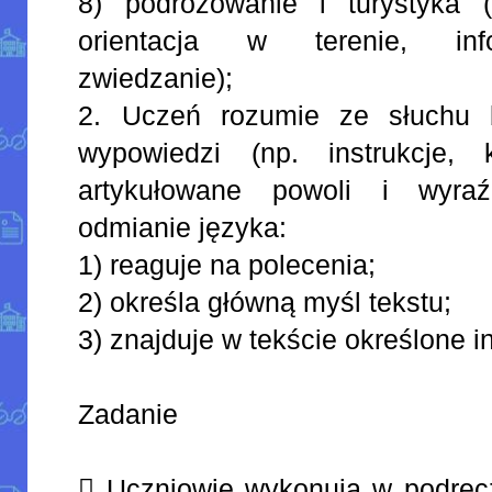
8) podróżowanie i turystyka (n
orientacja w terenie, info
zwiedzanie);
2. Uczeń rozumie ze słuchu b
wypowiedzi (np. instrukcje, 
artykułowane powoli i wyraź
odmianie języka:
1) reaguje na polecenia;
2) określa główną myśl tekstu;
3) znajduje w tekście określone i
Zadanie
 Uczniowie wykonują w podręczn