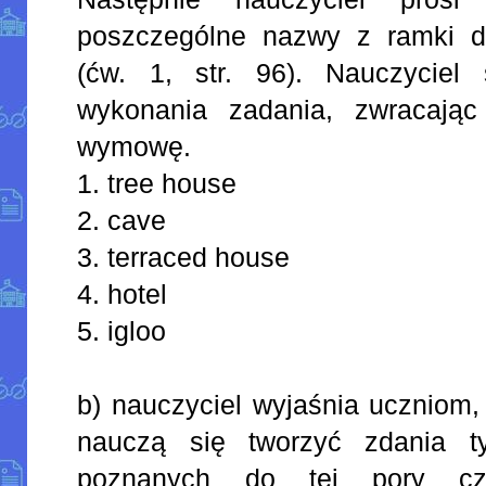
poszczególne nazwy z ramki d
(ćw. 1, str. 96). Nauczyciel
wykonania zadania, zwracają
wymowę.
1. tree house
2. cave
3. terraced house
4. hotel
5. igloo
b) nauczyciel wyjaśnia uczniom, 
nauczą się tworzyć zdania t
poznanych do tej pory cza