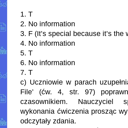
1. T
2. No information
3. F (It’s special because it’s the 
4. No information
5. T
6. No information
7. T
c) Uczniowie w parach uzupełni
File’ (ćw. 4, str. 97) popra
czasownikiem. Nauczyciel 
wykonania ćwiczenia prosząc wyb
odczytały zdania.