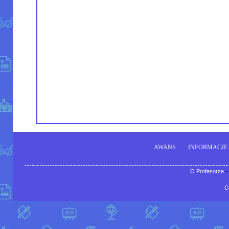
AWANS
INFORMACJE
O Profesorze
-
C