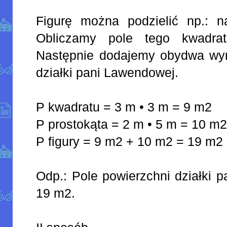
Figurę można podzielić np.: na
Obliczamy pole tego kwadrat
Następnie dodajemy obydwa wyni
działki pani Lawendowej.
P kwadratu = 3 m • 3 m = 9 m2
P prostokąta = 2 m • 5 m = 10 m
P figury = 9 m2 + 10 m2 = 19 m2
Odp.: Pole powierzchni działki 
19 m2.