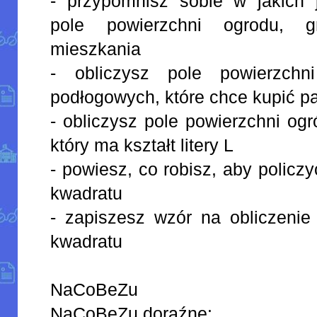
- przypomnisz sobie w jakich
pole powierzchni ogrodu, 
mieszkania
- obliczysz pole powierzchn
podłogowych, które chce kupić 
- obliczysz pole powierzchni og
który ma kształt litery L
- powiesz, co robisz, aby policzy
kwadratu
- zapiszesz wzór na obliczenie 
kwadratu
NaCoBeZu
NaCoBeZu doraźne: