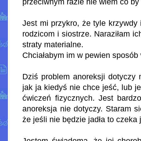
przeciwnym razie nie wiem co by 
Jest mi przykro, że tyle krzywdy
rodzicom i siostrze. Naraziłam ich
straty materialne.
Chciałabym im w pewien sposób 
Dziś problem anoreksji dotyczy 
jak ja kiedyś nie chce jeść, lub j
ćwiczeń fizycznych. Jest bardz
anoreksja nie dotyczy. Staram s
że jeśli nie będzie jadła to czeka 
Jestem świadoma, że jej choro