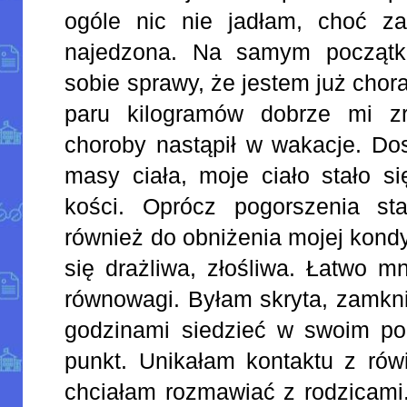
ogóle nic nie jadłam, choć z
najedzona. Na samym początku
sobie sprawy, że jestem już chor
paru kilogramów dobrze mi zr
choroby nastąpił w wakacje. Do
masy ciała, moje ciało stało si
kości. Oprócz pogorszenia st
również do obniżenia mojej kondy
się drażliwa, złośliwa. Łatwo m
równowagi. Byłam skryta, zamkni
godzinami siedzieć w swoim pok
punkt. Unikałam kontaktu z rówi
chciałam rozmawiać z rodzicami