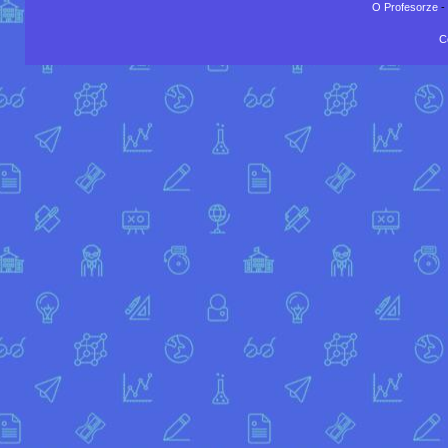
O Profesorze
-
C