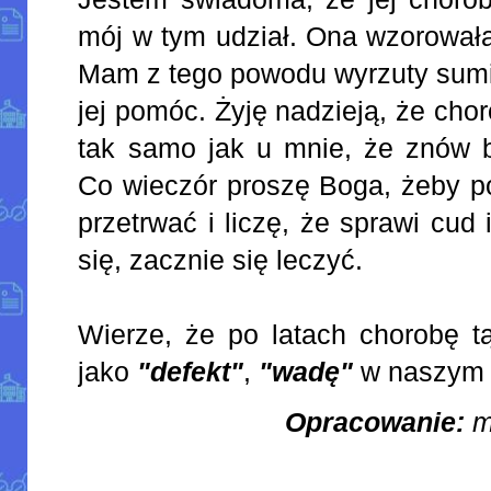
mój w tym udział. Ona wzorowała
Mam z tego powodu wyrzuty sumie
jej pomóc. Żyję nadzieją, że cho
tak samo jak u mnie, że znów b
Co wieczór proszę Boga, żeby p
przetrwać i liczę, że sprawi cud
się, zacznie się leczyć.
Wierze, że po latach chorobę 
jako
"defekt"
,
"wadę"
w naszym 
Opracowanie:
m