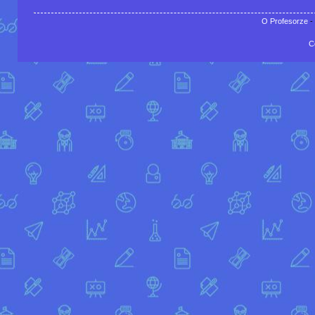
O Profesorze
-
C